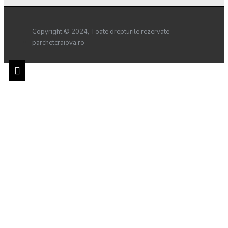
Copyright © 2024, Toate drepturile rezervate
parchetcraiova.ro