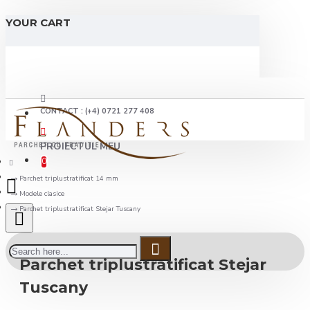
YOUR CART
CONTACT : (+4) 0721 277 408
PROIECTUL MEU
0
Parchet triplustratificat 14 mm
Modele clasice
Parchet triplustratificat Stejar Tuscany
Parchet triplustratificat Stejar
Tuscany