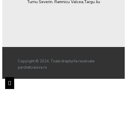
Turnu Severin, Ramnicu Valcea,Targu Jiu
Copyright © 2024, Toate drepturile rezervate
parchetcraiova.ro