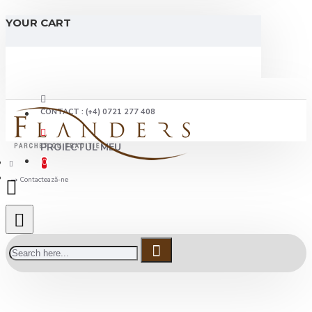
YOUR CART
CONTACT : (+4) 0721 277 408
PROIECTUL MEU
0
Contactează-ne