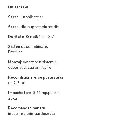
Finisaj:
Ulei
Stratul nobil:
stejar
Straturile suport:
pin nordic
Duritate Brinell:
2,9 – 3,7
Sistemul de imbinare:
ProfiLoc.
Montaj:
flotant prin sistemul
dublu-click sau prin lipire
Reconditionare
: se poate slefui
de 2-3 ori
Impachetare:
3,41 mp/pachet;
26kg
Recomandat pentru
incalzirea prin pardoseala