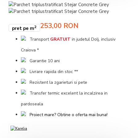
253,00 RON
2
pret pe m
Transport
GRATUIT
in judetul Dolj, inclusiv
Craiova *
Garantie 10 ani
Livrare rapida din stoc **
Rezistent la zgarieturi si pete
Transfer termic excelent la incalzirea in
pardoseala
Proiect mare? Obtine o oferta mai buna!