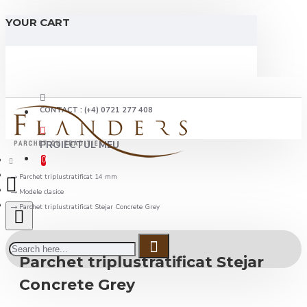
YOUR CART
CONTACT : (+4) 0721 277 408
PROIECTUL MEU
0
Parchet triplustratificat 14 mm
Modele clasice
Parchet triplustratificat Stejar Concrete Grey
Parchet triplustratificat Stejar
Concrete Grey