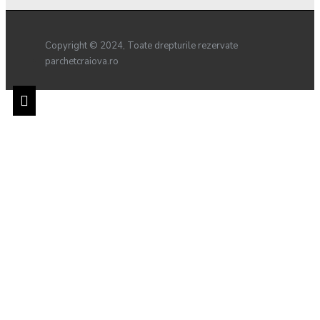
Copyright © 2024, Toate drepturile rezervate
parchetcraiova.ro