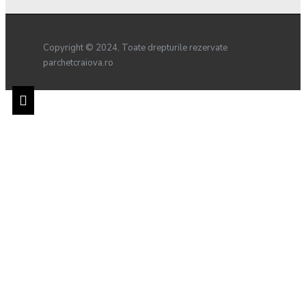
Copyright © 2024, Toate drepturile rezervate
parchetcraiova.ro