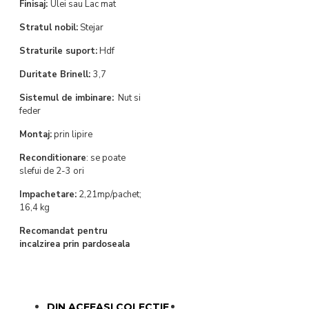
Finisaj:
Ulei sau Lac mat
Stratul nobil:
Stejar
Straturile suport:
Hdf
Duritate Brinell:
3,7
Sistemul de imbinare:
Nut si
feder
Montaj:
prin lipire
Reconditionare
: se poate
slefui de 2-3 ori
Impachetare:
2,21mp/pachet;
16,4 kg
Recomandat pentru
incalzirea prin pardoseala
DIN ACEEASI COLECTIE