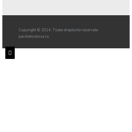
Copyright © 2024, Toate drepturile rezervate
parchetcraiova.ro