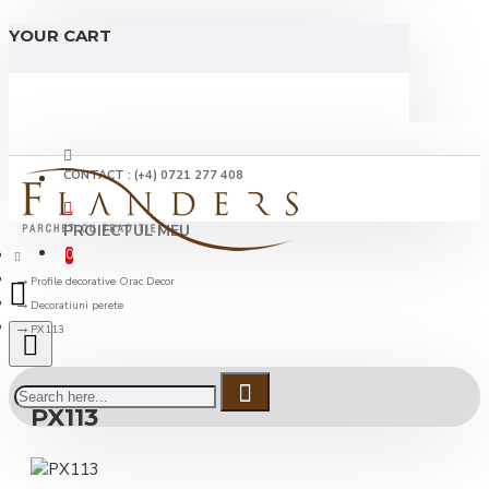
YOUR CART
CONTACT : (+4) 0721 277 408
PROIECTUL MEU
0
Profile decorative Orac Decor
Decoratiuni perete
PX113
PX113